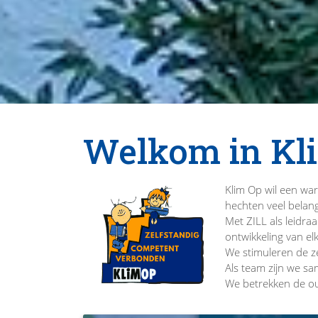
Welkom in Kl
Klim Op wil een wa
hechten veel belan
Met ZILL als leidra
ontwikkeling van e
We stimuleren de z
Als team zijn we sa
We betrekken de oud