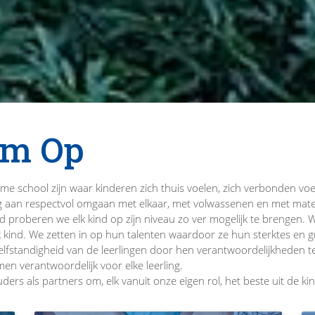
im Op
rme school zijn waar kinderen zich thuis voelen, zich verbonden v
g aan respectvol omgaan met elkaar, met volwassenen en met mater
ad proberen we elk kind op zijn niveau zo ver mogelijk te brengen.
lk kind. We zetten in op hun talenten waardoor ze hun sterktes en
elfstandigheid van de leerlingen door hen verantwoordelijkheden t
men verantwoordelijk voor elke leerling.
ers als partners om, elk vanuit onze eigen rol, het beste uit de ki