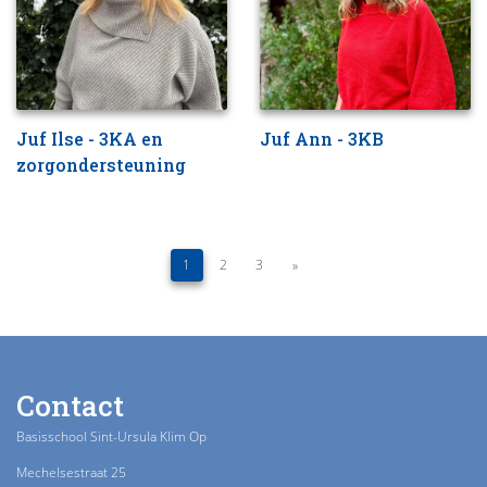
Juf Ilse - 3KA en
Juf Ann - 3KB
zorgondersteuning
1
2
3
»
Contact
Basisschool Sint-Ursula Klim Op
Mechelsestraat 25