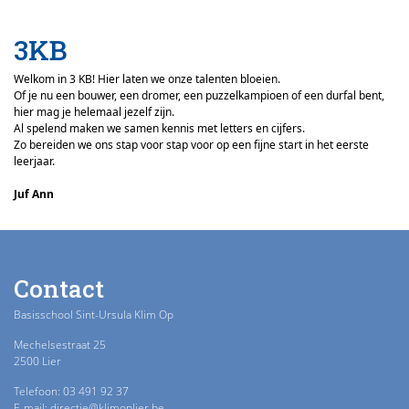
3KB
Welkom in 3 KB! Hier laten we onze talenten bloeien.
Of je nu een bouwer, een dromer, een puzzelkampioen of een durfal bent,
hier mag je helemaal jezelf zijn.
Al spelend maken we samen kennis met letters en cijfers.
Zo bereiden we ons stap voor stap voor op een fijne start in het eerste
leerjaar.
Juf Ann
Contact
Basisschool Sint-Ursula Klim Op
Mechelsestraat 25
2500 Lier
Telefoon: 03 491 92 37
E-mail: directie@klimoplier.be