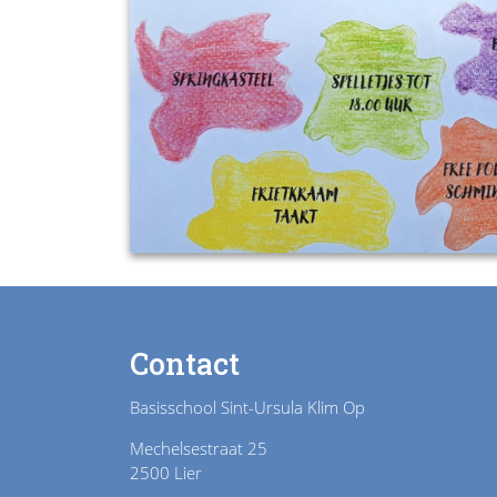
Contact
Basisschool Sint-Ursula Klim Op
Mechelsestraat 25
2500 Lier