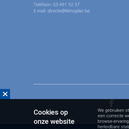
Telefoon: 03 491 92 37
E-mail: directie@klimoplier.be
We gebruiken st
Cookies op
een correcte we
onze website
browse-ervarin
herleidbare stat