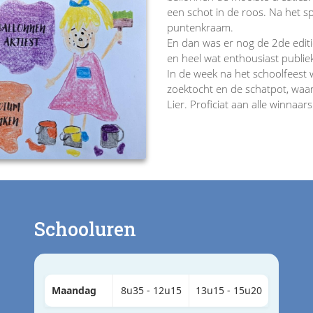
een schot in de roos. Na het sp
puntenkraam.
En dan was er nog de 2de edit
en heel wat enthousiast publi
In de week na het schoolfees
zoektocht en de schatpot, waar 
Lier. Proficiat aan alle winnaars
Schooluren
Maandag
8u35 - 12u15
13u15 - 15u20