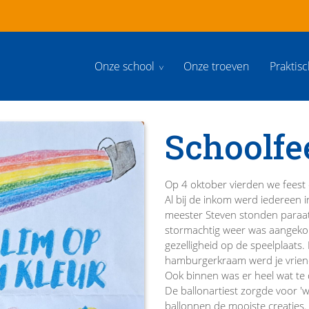
Onze school
Onze troeven
Praktis
Schoolfe
Op 4 oktober vierden we feest 
Al bij de inkom werd iedereen 
meester Steven stonden paraa
stormachtig weer was aangekon
gezelligheid op de speelplaats.
hamburgerkraam werd je vriend
Ook binnen was er heel wat te
De ballonartiest zorgde voor 
ballonnen de mooiste creaties. 