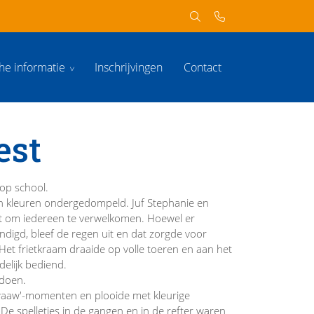
che informatie
Inschrijvingen
Contact
est
op school.
in kleuren ondergedompeld. Juf Stephanie en
t om iedereen te verwelkomen. Hoewel er
digd, bleef de regen uit en dat zorgde voor
 Het frietkraam draaide op volle toeren en aan het
elijk bediend.
 doen.
'waaw'-momenten en plooide met kleurige
De spelletjes in de gangen en in de refter waren