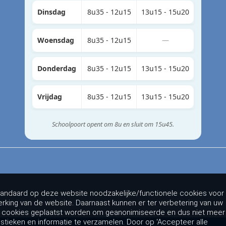
Dinsdag
8u35 - 12u15
13u15 - 15u20
Woensdag
8u35 - 12u15
—
Donderdag
8u35 - 12u15
13u15 - 15u20
Vrijdag
8u35 - 12u15
13u15 - 15u20
Schoolpoort opent om 8u en sluit om 15u45.
andaard op deze website noodzakelijke/functionele cookies voor
rking van de website. Daarnaast kunnen er ter verbetering van uw
g cookies geplaatst worden om geanonimiseerde en dus niet meer
istieken en informatie te verzamelen. Door op ‘Accepteer alle