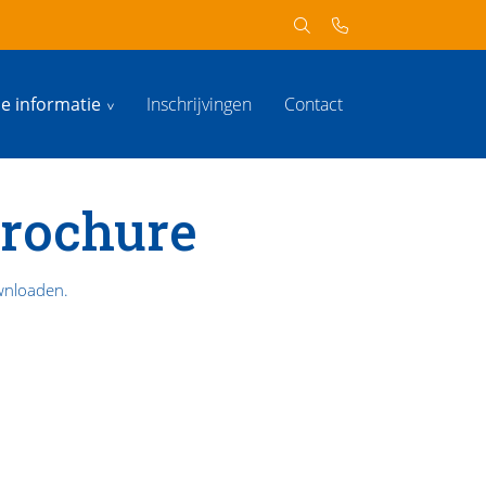
he informatie
Inschrijvingen
Contact
rochure
ownloaden.